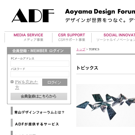
美術館案内
アワード事業
地方再生事業
トップ
> TOPICS
アート・イベント
国際デザインアワー
RE事業
ド紹介
海外レポート
ADFデザインアワー
マテリアル情報
ド運営
PWを忘れた
ADFウェブマガジン
方
メールマガジンバックナ
ンバー
メディアパートナー
Architizer
海外提携デザイン協会
Dezeen
ニ
ュ
WAC