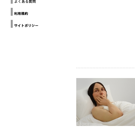
ー
ヨ
Design
Anthology
ー
ク
デザイン
建
チャイナ
築
北京
家
協
会
カ
リ
フ
ォ
ル
ニ
ア
建
築
家
協
会
ミ
ラ
ノ
建