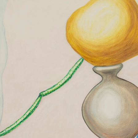
2026.04.07
ADF DESIGN AWARD 2026 審査員コメント総まとめ
2026.03.30
「ADF デザインアワード 2026」優秀賞受賞者 Jannis Renner
2026.03.24
ADFアートギャラリープロジェクト Vol.41 | アーティスト
開催
2026.03.17
ADFアートギャラリープロジェクト Vol.40 | SAKI CHIARA 「ココ
展が開催
2026.03.10
ADFデザインアワード2026 受賞者発表
2026.02.16
ADFアートギャラリープロジェクト Vol.38 | ニコラ・マニ
が開催
2026.02.09
ARCHIDEX 2026 ソフトローンチ、マレーシアの未来志向都
2026.01.26
ADFアートギャラリープロジェクト Vol.37 | 四ノ宮勇魚個
2025.12.23
WA Awards 10+5+X 第52回サイクル受賞者発表 | World Architectu
2025.12.16
ADFデザインアワード 2026 審査員発表（第三弾）
2025.12.02
アートギャラリー・美術館情報 - 2025年12月おすすめ展覧会
2025.11.17
ADFデザインアワード2026 審査員（第一弾）を発表
2025.11.17
「London Build 2024」英国最大の建設見本市が間もなくスター
2025.11.04
アートギャラリー・美術館情報 - 2025年11月おすすめ展覧会