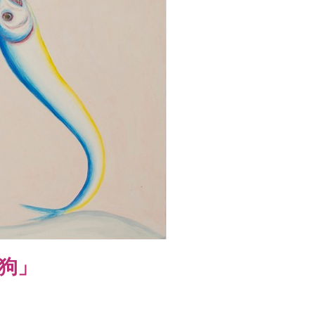
発表
re Community アワード
「Overwrite」
e」
ntinuum」
プン
狗」
tal World ―グーテンベルク