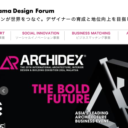
地方再生事業
夢の実現サポート事業
ギャ
アワー
RE事業
クリエーターエージェント事業
アー
タビイコ｜tabiico
アワード&コンペティション情
アー
アワー
報
プロジェクト情報
デザイナー求人情報
デザインを必要とする皆さま
サービスの概要
募集情報