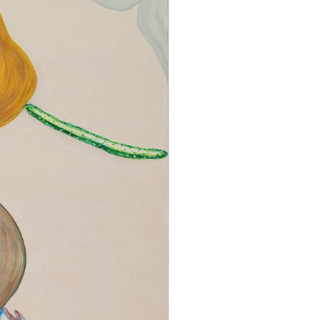
 氏インタビュー
山ノ内陽介による「山ノ内陽介」展が
ロに宇宙を - DOUDEMOYOI -」
エロ個展「アーバン・ポートレート」
市への強い意志を示す
展「やがて灼かれて光るもの」が開催
re Community アワード
ト！