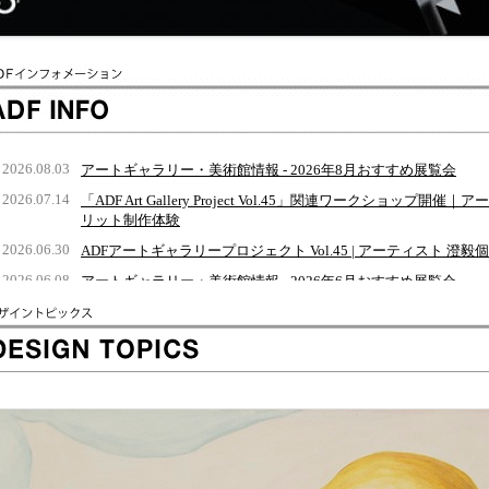
)
2026.08.03
アートギャラリー・美術館情報 - 2026年8月おすすめ展覧会
2026.07.14
「ADF Art Gallery Project Vol.45」関連ワークショッ
リット制作体験
2026.06.30
ADFアートギャラリープロジェクト Vol.45 | アーティスト 澄毅個展「Rh
2026.06.08
アートギャラリー・美術館情報 - 2026年6月おすすめ展覧会
2026.06.02
ADFアートギャラリープロジェクト Vol.44 | WAKANA個展「i c m
2026.05.19
ADFアートギャラリープロジェクト Vol.43 | shiraki、ZEN
人展「Generic Foods」が開催
2026.04.28
ADFアートギャラリープロジェクト Vol.42 | 東京デザイン専門
2026.04.14
ADF × GARDE「ミラノデザインウィーク2026」期間中に共同展
2026.04.13
次世代の建築トレンドを体感する「ARCHIDEX 2026」
2026.04.07
アートギャラリー・美術館情報 - 2026年4月おすすめ展覧会