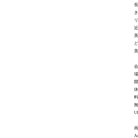
長
会
ア
ジ
ア
パ
シ
フ
ィ
ッ
ク
空
会
間
デ
場
ザ
開
イ
ナ
休
ー
料
ズ
協
会
U
デ
ザ
画
イ
ン
A