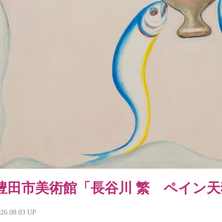
2025.10.14
「Dezeenアワード2025」が最優秀建築部門のショートリストを
2025.10.07
「Chicago Build Expo 2025」がもうすぐ開催
2025.09.08
WA Awards 10+5+X 第51回サイクル受賞者発表 | World Architectu
2025.08.12
「ADFデザインアワード2026」開催決定
2025.07.08
ADFアートギャラリープロジェクト Vol.34 HARUNA SHIKATA 個展
2025.06.30
アートギャラリー・美術館情報 - 2025年7月おすすめ展覧会
2025.05.27
ADFアートギャラリープロジェクト Vol.33 澄毅 個展「concord
2025.05.23
Dezeenアワード2025が応募受付募集中
2024.11.18
「ADFデザインアワード2025」第一弾審査員発表！
2024.11.18
「Design Shanghai 2024」徹底解析ウェビナー開催！
2024.04.02
メタバースバーチャル美術館「COCO WARP」第二回企画展「co(u)
2023.10.17
メタバースバーチャル美術館「COCO WARP」がFortniteでオー
2023.08.22
「ADFデザインアワード2024」作品応募募集！
豊田市美術館「長谷川 繁 ペイン天
2023.08.21
メタバースバーチャル美術館「COCO WARP」第一回企画展「 Phygi
の彼方へ― 」
026.08.03 UP
2023.04.25
ADF アワード2023展示開催！現地レポート