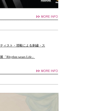
プ開催｜アーティスト・澄毅による刺繍・ス
ythm wears Life」
 y」
ZABURO、宮瀬環、松野ももによる四
学校2026卒業制作展が開催
示