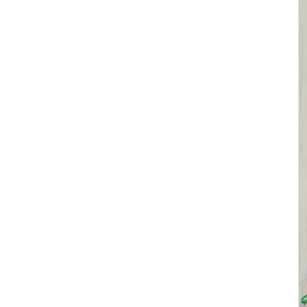
築
家
財
団
ミ
ラ
ノ
建
築
家
協
会
タ
イ
王
立
建
築
家
協
会
香
港
デ