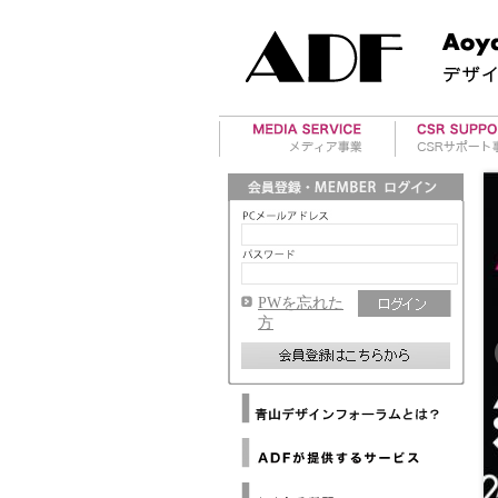
美術館案内
アワード事業
アート・イベント
国際デザイン
ド紹介
海外レポート
ADFデザイン
マテリアル情報
ド運営
PWを忘れた
ADFウェブマガジン
方
メールマガジンバックナ
ンバー
メディアパートナー
Architizer
海外提携デザイン協会
Dezeen
ニ
海外提携アートギャラリ
ュ
WAC
ー