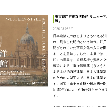
東京都江戸東京博物館 リニュー
戦」
2026.08.03 UP
日本建築史のはじまりともいえる法隆
れ、到来した明治という時代。江戸
閉ざされていた西洋文化の入口が開
ることを意味しました。本展では、
館」の世界を、多種多様な資料と立
棟梁による「擬洋風建築（ぎょうふ
よる本格的西洋建築、日本人建築家
のための大邸宅まで、日本の建築史
す。国宝・重要文化財や日本初公開
約150年前に人々が胸を躍らせた
す。