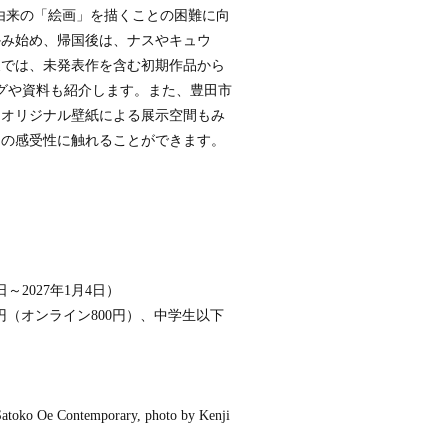
スト募集
洋由来の「絵画」を描くことの困難に向
かみ始め、帰国後は、ナスやキュウ
展では、未発表作を含む初期作品から
ングや資料も紹介します。また、豊田市
Part.2
たオリジナル壁紙による展示空間もみ
公開
自の感受性に触れることができます。
～2027年1月4日）
00円（オンライン800円）、中学生以下
 Oe Contemporary, photo by Kenji