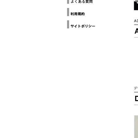
ー
THE
ヨ
Loop
GALLERY(NYC
Design
ー
Awards
ク
建
Design
築
Anthology
家
協
Grands
Prix du
会
Design
カ
デザイン
リ
チャイナ
フ
北京
ォ
ル
ニ
ア
建
築
家
協
会
ミ
ラ
ノ
建