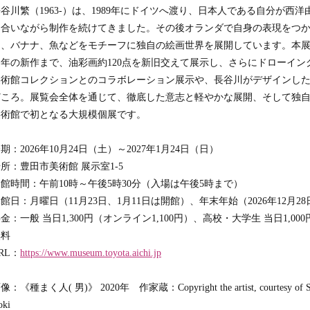
2022.11.21
メタバースバーチャル美術館「COCO WARP」で展示アーティ
谷川繁（1963-）は、1989年にドイツへ渡り、日本人である自分が西
2022.11.08
「ADFデザインアワード2023」審査員決定
き合いながら制作を続けてきました。その後オランダで自身の表現をつ
リ、バナナ、魚などをモチーフに独自の絵画世界を展開しています。本
2022.07.26
ADFデザインアワード2023を開催決定
近年の新作まで、油彩画約120点を新旧交えて展示し、さらにドローイ
2022.04.19
「ADF ミラノサローネデザインアワード2021」受賞者インタビュー 
美術館コレクションとのコラボレーション展示や、長谷川がデザインし
2022.02.14
地方創生のプラットフォーム、観光検索サイト「タビイコ」が
どころ。展覧会全体を通じて、徹底した意志と軽やかな展開、そして独
2021.07.05
ADFミラノサローネデザインアワード 2022 エントリー開始！
美術館で初となる大規模個展です。
2019.06.28
ADF ミラノサローネ デザインアワード 2020
2018.10.12
ADFが Webmagazineを発足しました！
期：2026年10月24日（土）～2027年1月24日（日）
所：豊田市美術館 展示室1-5
館時間：午前10時～午後5時30分（入場は午後5時まで）
館日：月曜日（11月23日、1月11日は開館）、年末年始（2026年12月28日
金：一般 当日1,300円（オンライン1,100円）、高校・大学生 当日1,0
無料
RL：
https://www.museum.toyota.aichi.jp
像：《種まく人( 男)》 2020年 作家蔵：Copyright the artist, courtesy of Satoko
oki