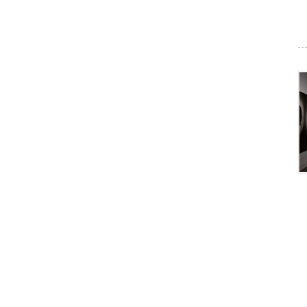
シ
ン
ガ
ポ
ー
ル