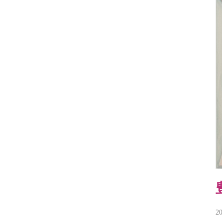
ザ
イ
ン
セ
ン
タ
ー
香
港
貿
易
発
展
局
マ
レ
ー
シ
ア
イ
ン
テ
リ
2
ア
協