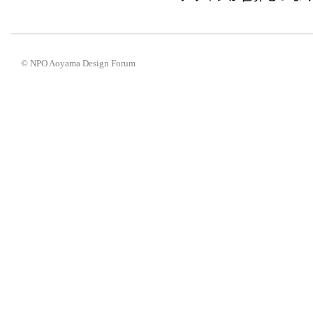
© NPO Aoyama Design Forum