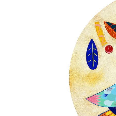
ザ
イ
ン
セ
ン
タ
ー
香
港
貿
易
発
展
局
マ
レ
ー
シ
ア
イ
ン
テ
リ
ア
協