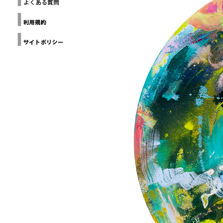
ー
THE
ヨ
Loop
GALLERY(NYC)
Design
ー
Awards
ク
建
Design
築
Anthology
家
協
Grands
Prix du
会
Design
カ
デザイン
リ
チャイナ
フ
北京
ォ
ル
ニ
ア
建
築
家
協
会
ミ
ラ
ノ
建