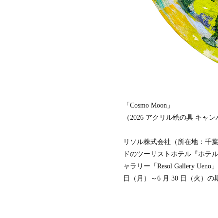
築
家
財
団
ミ
ラ
ノ
建
築
家
協
会
「Cosmo Moon」
（2026 アクリル絵の具 キャンバ
タ
イ
王
リソル株式会社（所在地：千
立
建
ドのツーリストホテル『ホテル
築
ャラリー「Resol Gallery
家
協
日（月）～6 月 30 日（火）
会
香
港
デ