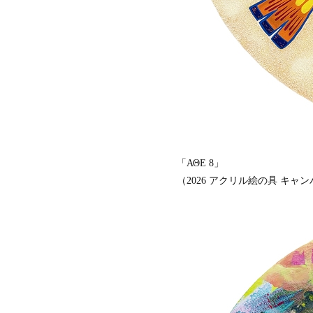
会
ア
ジ
ア
パ
シ
フ
ィ
ッ
ク
空
間
「ΑΘΕ 8」
デ
ザ
（2026 アクリル絵の具 キャンバ
イ
ナ
ー
ズ
協
会
デ
ザ
イ
ン