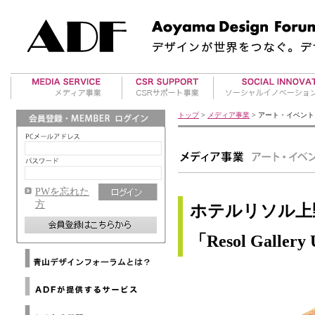
美術館案内
アワード事業
地方再生事業
トップ
>
メディア事業
> アート・イベント
アート・イベント
国際デザインアワー
RE事業
ド紹介
海外レポート
タビイコ｜tabiico
ADFデザインアワー
マテリアル情報
ド運営
PWを忘れた
ADFウェブマガジン
方
ホテルリソル上
メールマガジンバックナ
ンバー
「Resol Gallery
メディアパートナー
Architizer
海外提携デザイン協会
Dezeen
ニ
海外提携アートギャラリ
ュ
WAC
ー