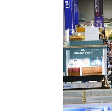
ザ
イ
ン
セ
ン
タ
ー
香
港
貿
易
発
展
局
マ
レ
ー
シ
ア
イ
ン
テ
リ
ア
協