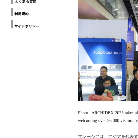
ー
THE
ヨ
Loop
GALLERY(NYC)
Design
ー
Awards
ク
建
Design
築
Anthology
家
協
Grands
Prix du
会
Design
カ
デザイン
リ
チャイナ
フ
北京
ォ
ル
ニ
ア
建
築
家
協
会
Photo : ARCHIDEX 2025 takes pla
ミ
welcoming over 56,000 visitors fr
ラ
ノ
建
マレーシアは、アジアを代表する建