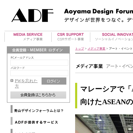
美術館案内
アワード事業
地方再生事業
トップ
>
メディア事業
> アート・イベント
アート・イベント
国際デザインアワー
RE事業
ド紹介
海外レポート
タビイコ｜tabiico
ADFデザインアワー
マテリアル情報
ド運営
PWを忘れた
ADFウェブマガジン
方
マレーシアで「AR
メールマガジンバックナ
ンバー
向けたASEAN
メディアパートナー
Architizer
海外提携デザイン協会
Dezeen
ニ
海外提携アートギャラリ
ュ
WAC
ー