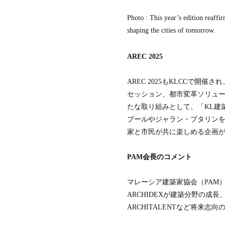
会
Photo : This year’s edition reaffi
ア
shaping the cities of tomorrow.
ジ
ア
パ
AREC 2025
シ
フ
ィ
AREC 2025もKLCCで
ッ
ク
セッション、都市変革ソリュ
空
たな取り組みとして、「KL建築
間
デ
プールやジャラン・プタリン
ザ
家と市民が共に楽しめる企画
イ
ナ
ー
PAM会長のコメント
ズ
協
会
マレーシア建築家協会（PAM
デ
ARCHIDEXが建築分野の
ザ
ARCHITALENTなど将来
イ
ン