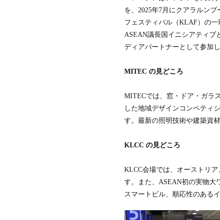
築
を、2025年7月にクアラルン
家
財
フェスティバル（KLAF）の一
団
ASEAN議長国イニシアティ
ミ
ディアパートナーとして参加
ラ
ノ
建
MITEC の見どころ
築
家
協
MITECでは、窓・ドア・ガラ
会
した地域デザインコンペティショ
タ
す。最新の照明技術や建築資
イ
王
立
KLCC の見どころ
建
築
家
KLCC会場では、オーストリ
協
す。また、ASEAN初の実物大ワ
会
スマートビル、順応性のある
香
港
デ