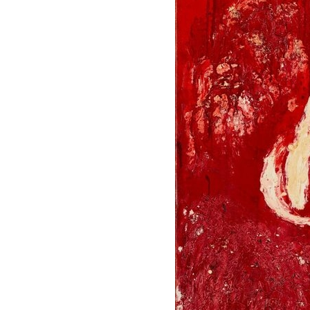
会
ア
ジ
ア
パ
シ
フ
ィ
ッ
ク
空
間
デ
ザ
イ
ナ
ー
ズ
協
会
デ
ザ
イ
ン