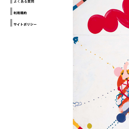
ー
THE
ヨ
Loop
GALLERY(NYC)
Design
ー
Awards
ク
建
Design
築
Anthology
家
協
Grands
Prix du
会
Design
カ
デザイン
リ
チャイナ
フ
北京
ォ
ル
ニ
ア
建
築
家
協
会
ミ
ラ
ノ
建