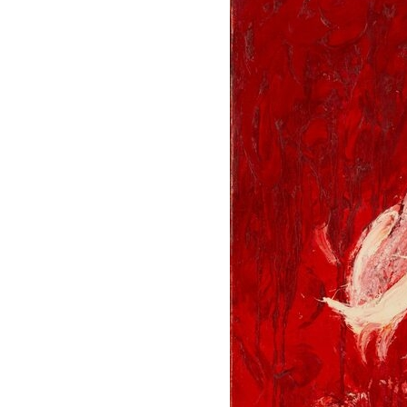
ザ
イ
ン
セ
ン
タ
ー
香
港
貿
易
発
展
局
マ
レ
ー
シ
ア
イ
ン
テ
リ
ア
協