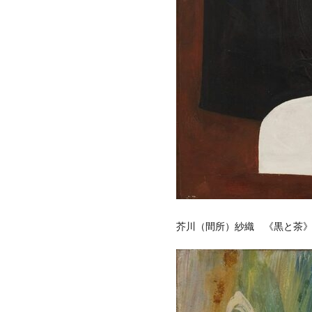
芥川（間所）紗織 《黒と茶》1