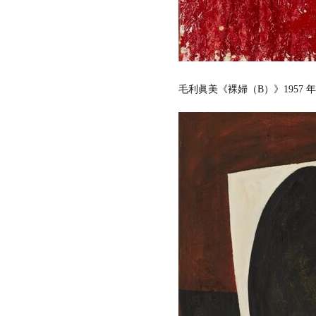
シ
ン
ガ
ポ
ー
ル
毛利眞美《裸婦（B）》1957