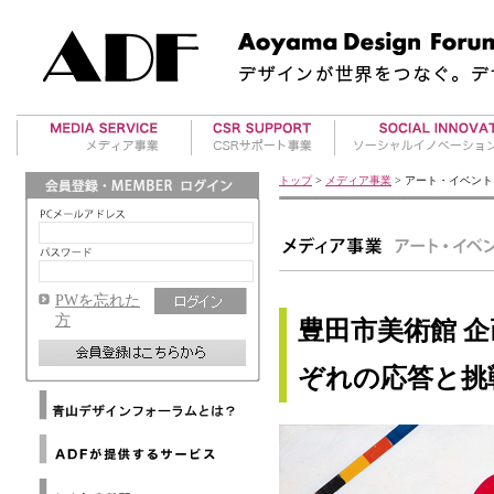
美術館案内
アワード事業
地方再生事業
トップ
>
メディア事業
> アート・イベント
アート・イベント
国際デザインアワー
RE事業
ド紹介
海外レポート
タビイコ｜tabiico
ADFデザインアワー
マテリアル情報
ド運営
PWを忘れた
ADFウェブマガジン
方
豊田市美術館 
メールマガジンバックナ
ンバー
ぞれの応答と挑
メディアパートナー
Architizer
海外提携デザイン協会
Dezeen
ニ
海外提携アートギャラリ
ュ
WAC
ー