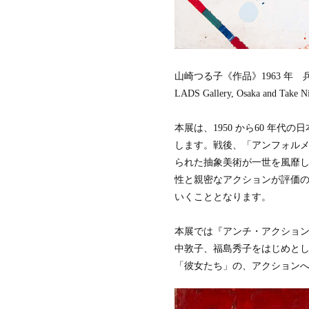
築
家
財
団
ミ
ラ
山崎つる子《作品》1963 年 兵庫県立美
ノ
LADS Gallery, Osaka and Take N
建
築
家
本展は、1950 から60 年
協
します。戦後、「アンフォル
会
られた抽象美術が一世を風靡
タ
イ
性と親密なアクションが評価
王
いくこととなります。
立
建
築
本展では『アンチ・アクション
家
中敦子、福島秀子をはじめとした
協
会
「彼女たち」の、アクション
香
港
デ