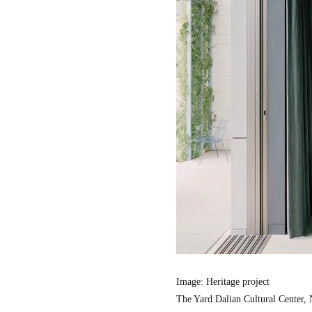
ザ
イ
ン
セ
ン
タ
ー
香
港
貿
易
発
展
局
マ
レ
ー
シ
ア
イ
ン
テ
Image: Heritage project
リ
The Yard Dalian Cultural Center,
ア
協