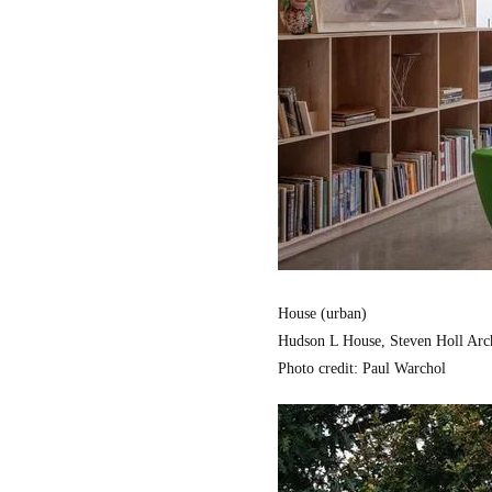
シ
ン
ガ
ポ
ー
ル
House (urban)
Hudson L House, Steven Holl Arc
Photo credit: Paul Warchol