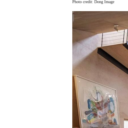
Photo credit: Dong Image
会
ア
ジ
ア
パ
シ
フ
ィ
ッ
ク
空
間
デ
ザ
イ
ナ
ー
ズ
協
会
デ
ザ
イ
ン