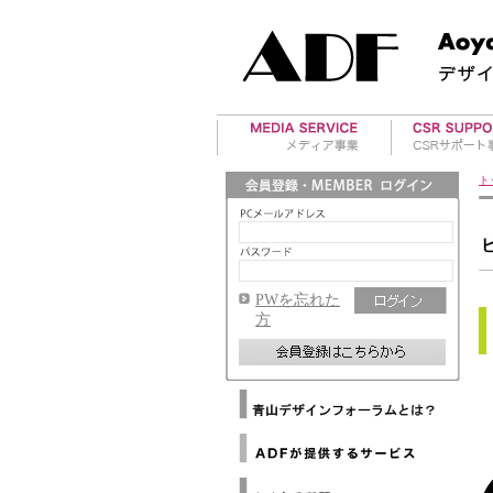
美術館案内
アワード事業
ト
アート・イベント
国際デザイン
ド紹介
海外レポート
ADFデザイン
マテリアル情報
ド運営
PWを忘れた
ADFウェブマガジン
方
メールマガジンバックナ
ンバー
メディアパートナー
Architizer
海外提携デザイン協会
Dezeen
ニ
海外提携アートギャラリ
ュ
WAC
ー