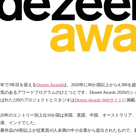
)
今年で3年目を迎える
Dezeen Awards
は、2020年に80か国以上から4,30
気のあるアワードプログラムのひとつとです。Dezeen Awards 202
ばれた220のプロジェクトとスタジオは
Dezeen Awards Webサイト
に掲載
2020年のエントリー別上位10か国は米国、英国、中国、オーストラリ
香港、インドでした。
応募作品の6割以上が従業員10人未満の中小企業から提出されたもので