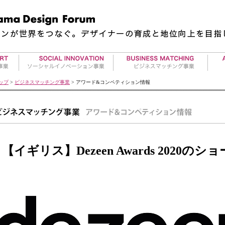
地方再生事業
夢の実現サポート事業
ギャ
ップ
>
ビジネスマッチング事業
> アワード&コンペティション情報
アワー
RE事業
クリエーターエージェント事業
アー
タビイコ｜tabiico
アワード&コンペティション情
アー
アワー
報
プロジェクト情報
【イギリス】Dezeen Awards 2020
デザイナー求人情報
デザインを必要とする皆さま
サービスの概要
募集情報