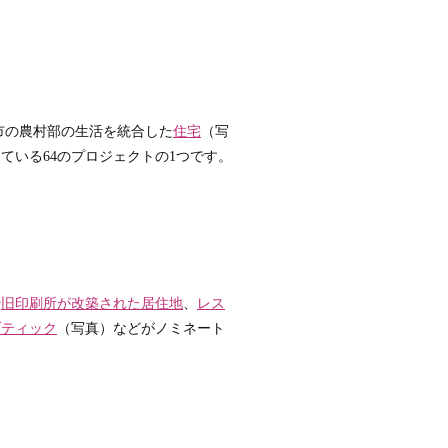
市の農村部の生活を統合した
住宅
（写
している64のプロジェクトの1つです。
や
旧印刷所が改築された居住地
、
レス
ブティック
（写真）などがノミネート