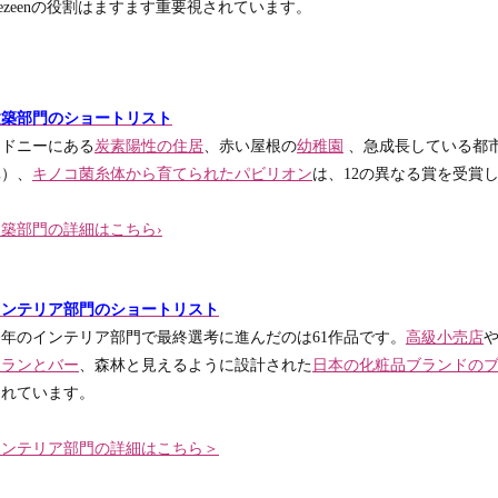
ezeenの役割はますます重要視されています。
建築部門のショートリスト
シドニーにある
炭素陽性の住居
、赤い屋根の
幼稚園
、急成長している都
真）、
キノコ菌糸体から育てられたパビリオン
は、12の異なる賞を受賞
建築部門の詳細はこちら›
インテリア部門のショートリスト
今年のインテリア部門で最終選考に進んだのは61作品です。
高級小売店
トランとバー
、森林と見えるように設計された
日本の化粧品ブランドの
されています。
インテリア部門の詳細はこちら＞