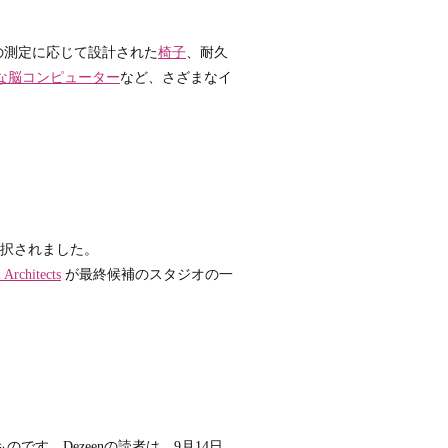
の測定に応じて設計された
椅子
、耐久
な脳コンピューター
など、さざまなイ
が選択されました。
Architects
が最終候補のスタジオの一
のです。Dezeenの読者は、9月14日