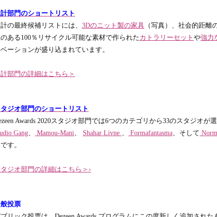
設計部門のショートリスト
設計の最終候補リストには、
3Dのニット製の家具
（写真）、社会的距離
性のある100％リサイクル可能な素材で作られた
カトラリーセット
や
強力
ノベーションが盛り込まれています。
設計部門の詳細はこちら＞
スタジオ部門のショートリスト
ezeen Awards 2020スタジオ部門では6つのカテゴリから33のスタジオ
udio Gang
、
Mamou-Mani
、
Shahar Livne
、
Formafantasma
、そして
Norm 
部です。
スタジオ部門の詳細はこちら＞›
一般投票
ブリック投票は、Dezeen Awards プログラムにこの度新しく追加されたも