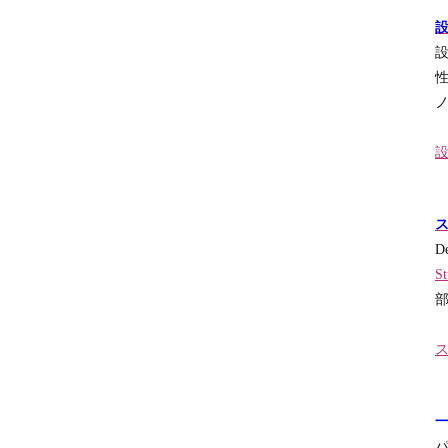
ザ
イ
ン
セ
ン
タ
ー
香
港
貿
易
発
展
局
D
St
マ
レ
ー
シ
ア
イ
ン
テ
リ
ア
パ
協