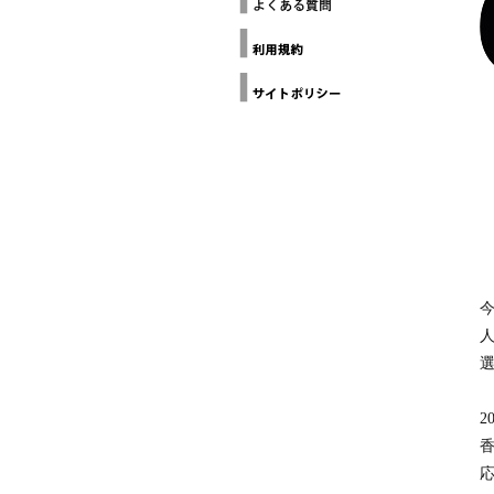
ー
THE
ヨ
Loop
GALLERY(NYC
Design
ー
Awards
ク
建
Design
築
Anthology
家
協
Grands
Prix du
会
Design
カ
デザイン
リ
チャイナ
フ
北京
ォ
ル
ニ
ア
建
人
築
家
選
協
会
ミ
ラ
ノ
建