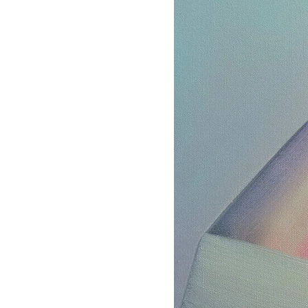
築
家
財
団
ミ
ラ
ノ
建
築
家
協
会
タ
イ
王
立
建
築
家
協
会
香
港
デ