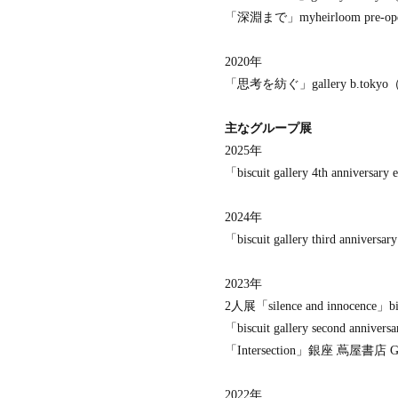
「深淵まで」myheirloom pre-open 
2020年
「思考を紡ぐ」gallery b.toky
主なグループ展
2025年
「biscuit gallery 4th anniversa
2024年
「biscuit gallery third anniver
2023年
2人展「silence and innocence」b
「biscuit gallery second annive
「Intersection」銀座 蔦屋書店
2022年