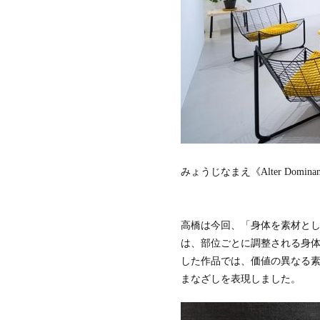
会
ア
ジ
ア
パ
シ
フ
ィ
ッ
ク
空
間
デ
みょうじなまえ《Alter Dominan
ザ
イ
ナ
ー
高橋は今回、「身体を素材と
ズ
協
は、部位ごとに調整される身
会
した作品では、価値の異なる
デ
まなざしを表現しました。
ザ
イ
ン