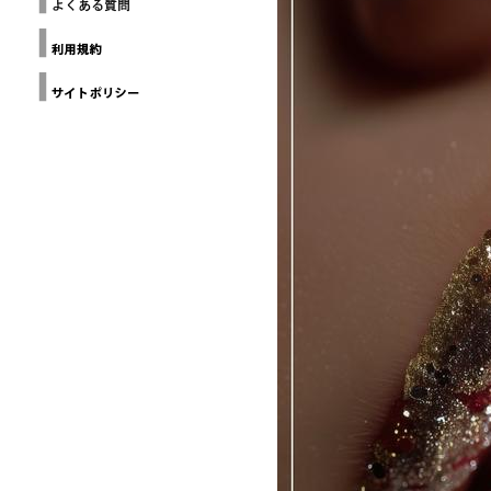
ー
THE
ヨ
Loop
GALLERY(NYC)
Design
ー
Awards
ク
建
Design
築
Anthology
家
協
Grands
Prix du
会
Design
カ
デザイン
リ
チャイナ
フ
北京
ォ
ル
ニ
ア
建
築
家
協
会
ミ
ラ
ノ
建