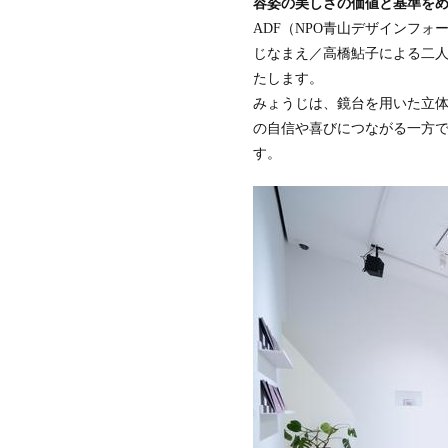
容姿の美しさの価値と基準を
ザ
ADF（NPO青山デザインフォーラム
イ
ン
じなまえ／高橋鮎子による二人展「Un
セ
たします。
ン
タ
みょうじは、鏡台を用いた立
ー
の自信や喜びにつながる一方
香
す。
港
貿
易
発
展
局
マ
レ
ー
シ
ア
イ
ン
テ
リ
ア
協