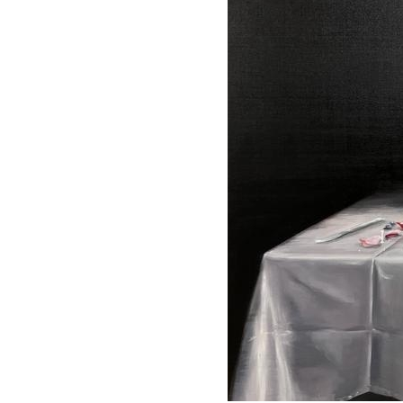
シ
ン
ガ
ポ
ー
ル