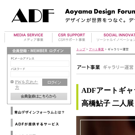
美術館案内
アワード事業
地方再生事業
トップ
>
アート事業
> ギャラリー運営
アート・イベント
国際デザインアワー
RE事業
ド紹介
海外レポート
タビイコ｜tabiico
ADFデザインアワー
マテリアル情報
ド運営
PWを忘れた
ADFウェブマガジン
方
ADFアートギャ
メールマガジンバックナ
ンバー
高橋鮎子 二人展「Un
メディアパートナー
Architizer
海外提携デザイン協会
Dezeen
ニ
海外提携アートギャラリ
ュ
WAC
ー