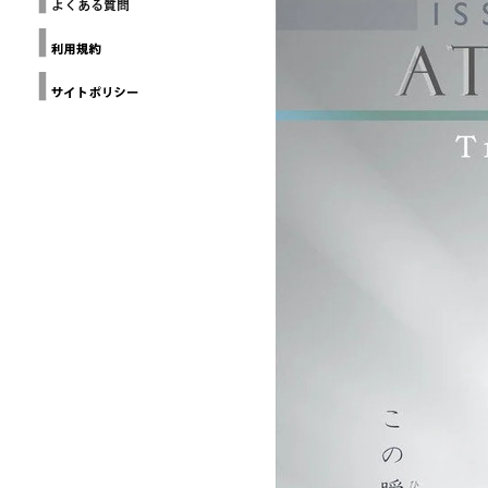
ー
THE
ヨ
Loop
GALLERY(NYC)
Design
ー
Awards
ク
建
Design
築
Anthology
家
協
Grands
Prix du
会
Design
カ
デザイン
リ
チャイナ
フ
北京
ォ
ル
ニ
ア
建
築
家
協
会
ミ
ラ
ノ
建