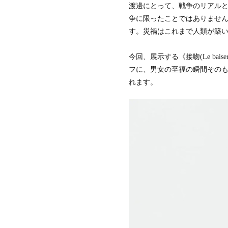
渡邊にとって、戦争のリアル
会
争に限ったことではありませ
ア
す。災禍はこれまで人類が築
ジ
ア
パ
今回、展示する《接吻(Le b
シ
フ
フに、男女の至福の瞬間その
ィ
れます。
ッ
ク
空
間
デ
ザ
イ
ナ
ー
ズ
協
会
デ
ザ
イ
ン