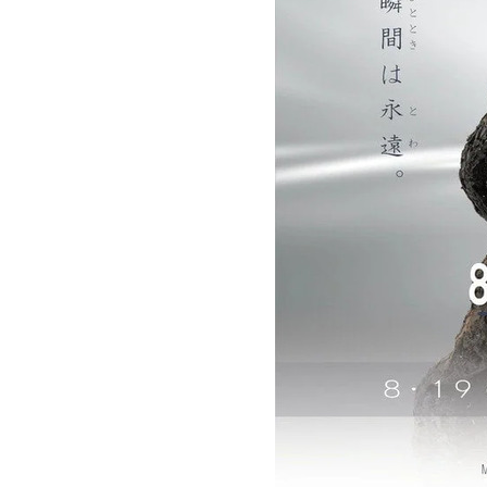
築
家
財
団
ミ
ラ
ノ
建
築
家
協
会
タ
イ
王
立
建
築
家
協
会
香
港
デ