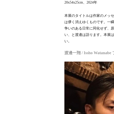
20x54x25cm、2024年
本展のタイトルは作家のメッ
は儚く消えゆくものです。一
争いのある日常に同化せず、
い、と渡邊は語ります。本展
い。
渡邊一翔 / Issho Watana