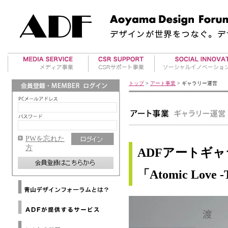
美術館案内
アワード事業
地方再生事業
トップ
>
アート事業
> ギャラリー運営
アート・イベント
国際デザインアワー
RE事業
ド紹介
海外レポート
タビイコ｜tabiico
ADFデザインアワー
マテリアル情報
ド運営
PWを忘れた
ADFウェブマガジン
方
ADFアートギャ
メールマガジンバックナ
ンバー
「Atomic Love -Tr
メディアパートナー
Architizer
海外提携デザイン協会
Dezeen
ニ
海外提携アートギャラリ
ュ
WAC
ー