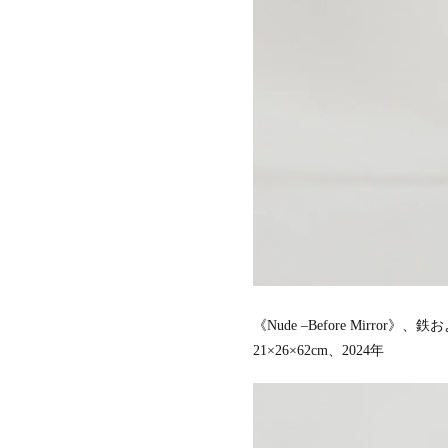
《Nude –Before Mirror
21×26×62cm、2024年