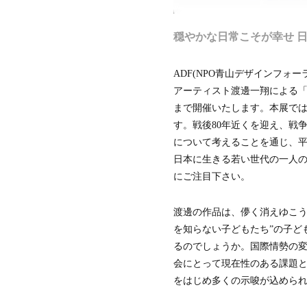
ザ
イ
ン
穏やかな日常こそが幸せ 
セ
ン
タ
A
DF(NPO青山デザインフォー
ー
アーティスト渡邊一翔による「Atomic
香
まで開催いたします。本展で
港
貿
す。戦後80年近くを迎え、戦
易
について考えることを通じ、
発
展
日本に生きる若い世代の一人の
局
にご注目下さい。
マ
レ
渡邊の作品は、儚く消えゆこう
ー
シ
を知らない子どもたち”の子ど
ア
るのでしょうか。国際情勢の
イ
ン
会にとって現在性のある課題
テ
をはじめ多くの示唆が込めら
リ
ア
協