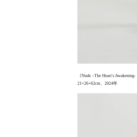
《Nude –The Heart's Awa
21×26×62cm、2024年