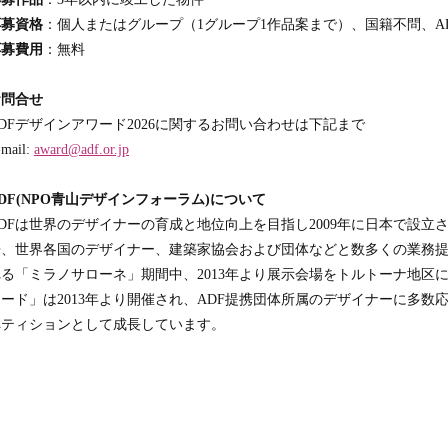
応募資格
：個人またはグループ（1グループ1作品案まで）、国籍不問、A
応募費用
：無料
お問合せ
DFデザインアワード2026に関するお問い合わせは下記まで
-mail:
award@adf.or.jp
DF(NPO青山デザインフォーラム)について
ADFは世界のデザイナーの育成と地位向上を目指し2009年に日本で設
来、世界各国のデザイナー、建築家協会および団体などと数多くの業務
れる「ミラノサローネ」期間中、2013年より展示会場をトルトーナ地区
ワード」は2013年より開催され、ADF提携団体所属のデザイナーに多
ペティションとして成長しています。