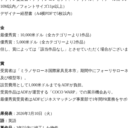
10M以内／フォントサイズ11pt以上）
デザイナー経歴書（A4横PDFで5枚以内）
賞金
最優秀賞：10,000米ドル（全カテゴリーより1作品）
優秀賞：5,000米ドル（全カテゴリーより2作品）
※但し、賞によっては「該当作品なし」とさせていただく場合がござい
副賞
・受賞者は「ミラノサローネ国際家具見本市」期間中にフォーリサローネ
真及び模型等）。
設営費用として1,000米ドルまでをADFが負担。
受賞作品はADFが運営する「COCO WARP」での展示機会あり。
・最優秀賞受賞者はADFビジネスマッチング事業部で1年間PR業務をサポ
結果発表
：2026年3月10日（火）
言語
：英語
応募作品
：3年以内に竣工した物件