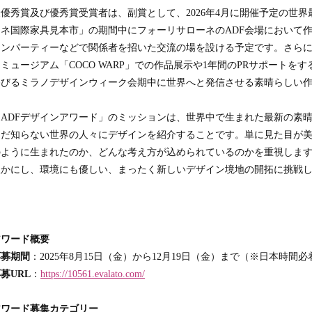
最優秀賞及び優秀賞受賞者は、副賞として、2026年4月に開催予定の世
ーネ国際家具見本市」の期間中にフォーリサローネのADF会場において
ョンパーティーなどで関係者を招いた交流の場を設ける予定です。さらに
ミュージアム「COCO WARP」での作品展示や1年間のPRサポート
浴びるミラノデザインウィーク会期中に世界へと発信させる素晴らしい
「ADFデザインアワード」のミッションは、世界中で生まれた最新の素
まだ知らない世界の人々にデザインを紹介することです。単に見た目が
のように生まれたのか、どんな考え方が込められているのかを重視しま
豊かにし、環境にも優しい、まったく新しいデザイン境地の開拓に挑戦
アワード概要
応募期間
：2025年8月15日（金）から12月19日（金）まで（※日本時間必
募URL
：
https://10561.evalato.com/
アワード募集カテゴリー