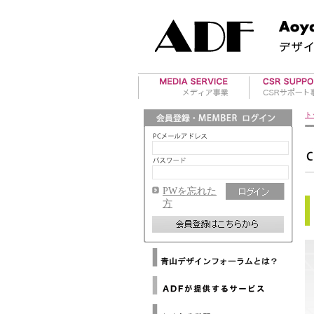
美術館案内
アワード事業
ト
アート・イベント
国際デザイン
ド紹介
海外レポート
ADFデザイン
マテリアル情報
ド運営
PWを忘れた
ADFウェブマガジン
方
メールマガジンバックナ
ンバー
メディアパートナー
Architizer
海外提携デザイン協会
Dezeen
ニ
海外提携アートギャラリ
ュ
WAC
ー