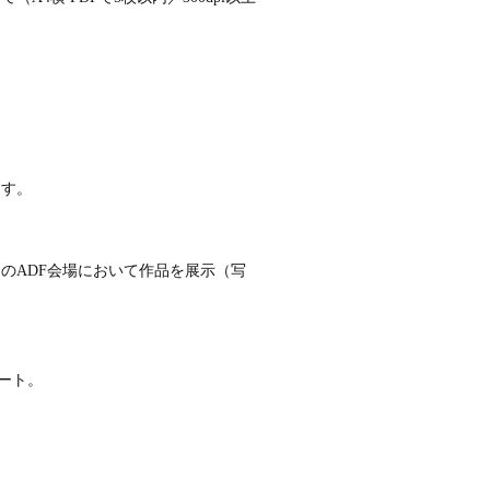
ます。
のADF会場において作品を展示（写
ート。