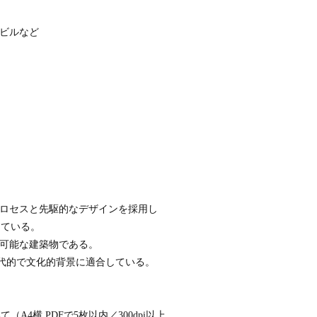
スビルなど
プロセスと先駆的なデザインを採用し
している。
続可能な建築物である。
が時代的で文化的背景に適合している。
横 PDFで5枚以内／300dpi以上