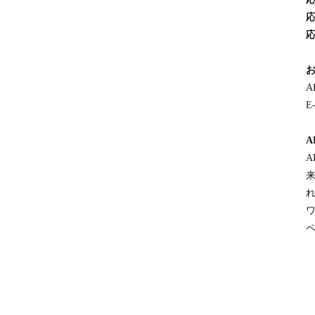
シ
ン
ガ
ポ
ー
ル
A
E
A