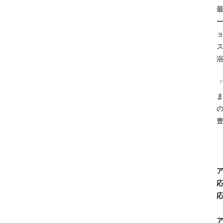
築
家
財
団
ミ
ス
ラ
ノ
建
築
家
協
会
タ
イ
王
立
建
築
家
協
会
応
香
港
デ