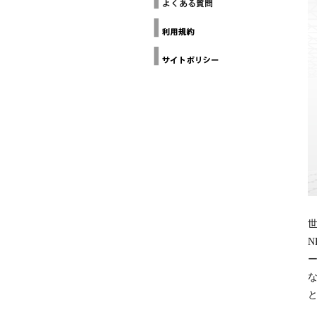
ー
THE
ヨ
Loop
GALLERY(NYC
Design
ー
Awards
ク
建
Design
築
Anthology
家
協
Grands
Prix du
会
Design
カ
デザイン
リ
チャイナ
フ
北京
ォ
ル
ニ
ア
建
築
家
N
協
会
ー
ミ
な
ラ
ノ
建