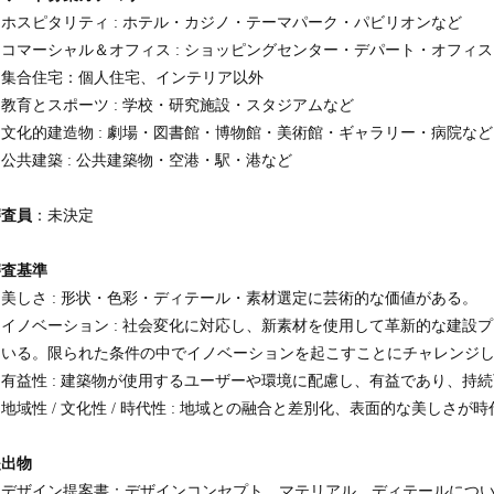
・ホスピタリティ : ホテル・カジノ・テーマパーク・パビリオンなど
・コマーシャル＆オフィス : ショッピングセンター・デパート・オフィ
・集合住宅：個人住宅、インテリア以外
教育とスポーツ : 学校・研究施設・スタジアムなど
・文化的建造物 : 劇場・図書館・博物館・美術館・ギャラリー・病院など
公共建築 : 公共建築物・空港・駅・港など
審査員
：未決定
審査基準
・美しさ : 形状・色彩・ディテール・素材選定に芸術的な価値がある。
・イノベーション : 社会変化に対応し、新素材を使用して革新的な建設
ている。限られた条件の中でイノベーションを起こすことにチャレンジ
・有益性 : 建築物が使用するユーザーや環境に配慮し、有益であり、持
地域性 / 文化性 / 時代性 : 地域との融合と差別化、表面的な美しさ
提出物
デザイン提案書：デザインコンセプト、マテリアル、ディテールについて（A4