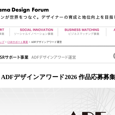
地方再生事業
夢の実現サポート事業
ギャ
ップ
>
CSRサポート事業
> ADFデザインアワード運営
アワー
RE事業
クリエーターエージェント事業
アー
タビイコ｜tabiico
アワード&コンペティション情
アー
アワー
報
プロジェクト情報
ADFデザインアワード2026 作品応募募
デザイナー求人情報
デザインを必要とする皆さま
サービスの概要
募集情報