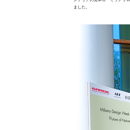
築
ました。
家
財
団
ミ
ラ
ノ
建
築
家
協
会
タ
イ
王
立
建
築
家
協
会
香
港
デ