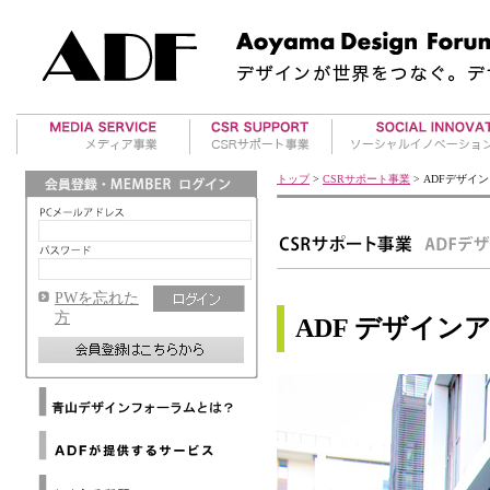
美術館案内
アワード事業
地方再生事業
トップ
>
CSRサポート事業
> ADFデザイ
アート・イベント
国際デザインアワー
RE事業
ド紹介
海外レポート
タビイコ｜tabiico
ADFデザインアワー
マテリアル情報
ド運営
PWを忘れた
ADFウェブマガジン
方
ADF デザイン
メールマガジンバックナ
ンバー
メディアパートナー
Architizer
海外提携デザイン協会
Dezeen
ニ
海外提携アートギャラリ
ュ
WAC
ー