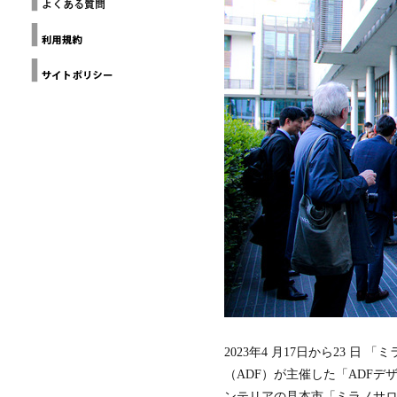
ー
THE
ヨ
Loop
GALLERY(NYC)
Design
ー
Awards
ク
建
Design
築
Anthology
家
協
Grands
Prix du
会
Design
カ
デザイン
リ
チャイナ
フ
北京
ォ
ル
ニ
ア
建
築
家
協
会
ミ
2023年4 月17日から23 日
ラ
（ADF）が主催した「ADFデ
ノ
建
ンテリアの見本市「ミラノサ