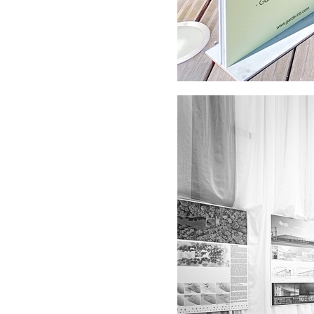
会
ア
ジ
ア
パ
シ
フ
ィ
ッ
ク
空
間
デ
ザ
イ
ナ
ー
ズ
協
会
デ
ザ
イ
ン