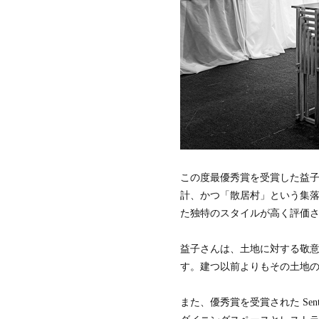
シ
ン
ガ
ポ
ー
ル
この度最優秀賞を受賞した益
計、かつ「散居村」という集
た独特のスタイルが高く評価
益子さんは、土地に対する敬
す。建つ以前よりもその土地
また、優秀賞を受賞された Sen