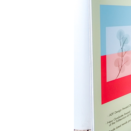
ザ
イ
ン
セ
ン
タ
ー
香
港
貿
易
発
展
局
マ
レ
ー
シ
ア
イ
ン
テ
リ
ア
協